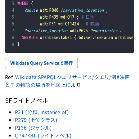
3
WHERE
{
4
?movie
wdt
:
P840
?narrative_location
;
5
wdt
:
P495
wd
:
Q17
;
# 日本
6
wdt
:
P31
wd
:
Q11424
.
# 映画
7
?narrative_location
wdt
:
P625
?coordinates
.
8
SERVICE
wikibase
:
label
{
bd
:
serviceParam
wikibase
:
l
9
}
Wikidata Query Serviceで実行
Ref.
Wikidata:SPARQLクエリサービス/クエリ/例#映画
とその物語の場所を地図上に
より
SFライトノベル
P31 (分類, instance of)
P279 (上位クラス)
P136 (ジャンル)
Q747381 (ライトノベル)