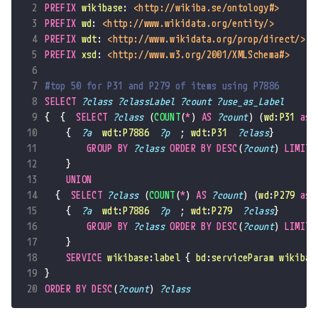
 2
PREFIX
wikibase
:
<http://wikiba.se/ontology#>
 3
PREFIX
wd
:
<http://www.wikidata.org/entity/>
 4
PREFIX
wdt
:
<http://www.wikidata.org/prop/direct/>
 5
PREFIX
xsd
:
<http://www.w3.org/2001/XMLSchema#>
 6
 7
#top 50 for P31 and P279 of items using P7886
 8
SELECT
?class
?classLabel
?count
?use_as_Label
 9
{
{
SELECT
?class
(
COUNT
(
*
)
AS
?count
)
(
wd
:
P31
as
10
{
?a
wdt
:
P7886
?p
;
wdt
:
P31
?class
}
11
GROUP BY
?class
ORDER BY
DESC
(
?count
)
LIMIT
12
}
13
UNION
14
{
SELECT
?class
(
COUNT
(
*
)
AS
?count
)
(
wd
:
P279
as
15
{
?a
wdt
:
P7886
?p
;
wdt
:
P279
?class
}
16
GROUP BY
?class
ORDER BY
DESC
(
?count
)
LIMIT
17
}
18
SERVICE
wikibase
:
label
{
bd
:
serviceParam
wikibas
19
}
20
ORDER BY
DESC
(
?count
)
?class