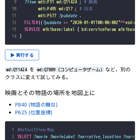
 9
?item
wdt
:
P31
wd
:
Q11424
;
# 映画
10
wdt
:
P495
wd
:
Q17
;
# 日本
11
wdt
:
P577
?pubdate
.
12
FILTER
((
?pubdate
>=
"2020-01-01T00:00:00Z"
^^
xsd
:
da
13
SERVICE
wikibase
:
label
{
bd
:
serviceParam
wikibase
:
14
}
▶ 実行する
を
など、別の
wd:Q11424
wd:Q7889 (コンピュータゲーム)
クラスに変えて試してみる。
映画とその物語の場所を地図上に
P840 (物語の舞台)
P625 (位置座標)
1
#defaultView:Map
2
SELECT
?movie
?movieLabel
?narrative_location
?narrat