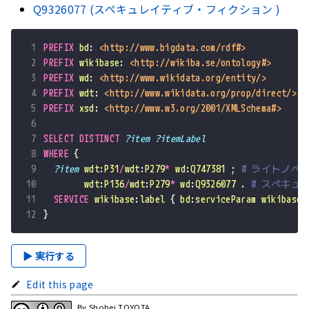
Q9326077 (スペキュレイティブ・フィクション )
 1
PREFIX
bd
:
<http://www.bigdata.com/rdf#>
 2
PREFIX
wikibase
:
<http://wikiba.se/ontology#>
 3
PREFIX
wd
:
<http://www.wikidata.org/entity/>
 4
PREFIX
wdt
:
<http://www.wikidata.org/prop/direct/>
 5
PREFIX
xsd
:
<http://www.w3.org/2001/XMLSchema#>
 6
 7
SELECT
DISTINCT
?item
?itemLabel
 8
WHERE
{
 9
?item
wdt
:
P31
/
wdt
:
P279
*
wd
:
Q747381
;
# ライトノベ
10
wdt
:
P136
/
wdt
:
P279
*
wd
:
Q9326077
.
# スペキュ
11
SERVICE
wikibase
:
label
{
bd
:
serviceParam
wikibase
:
12
}
▶ 実行する
Edit this page
By Shohei TOYOTA