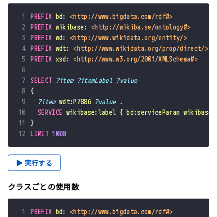
 1
PREFIX
bd
:
<http://www.bigdata.com/rdf#>
 2
PREFIX
wikibase
:
<http://wikiba.se/ontology#>
 3
PREFIX
wd
:
<http://www.wikidata.org/entity/>
 4
PREFIX
wdt
:
<http://www.wikidata.org/prop/direct/>
 5
PREFIX
xsd
:
<http://www.w3.org/2001/XMLSchema#>
 6
 7
SELECT
?item
?itemLabel
?value
 8
{
 9
?item
wdt
:
P7886
?value
.
10
SERVICE
wikibase
:
label
{
bd
:
serviceParam
wikibase
:
11
}
12
LIMIT
1000
▶ 実行する
クラスごとの使用数
 1
PREFIX
bd
:
<http://www.bigdata.com/rdf#>