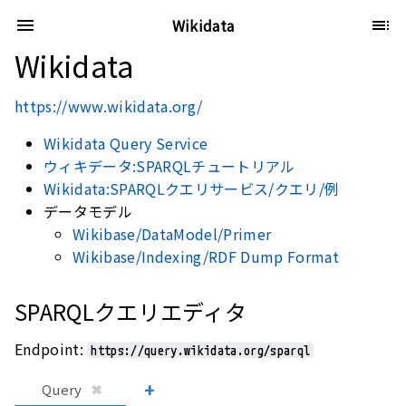
Wikidata
Wikidata
https://www.wikidata.org/
Wikidata Query Service
ウィキデータ:SPARQLチュートリアル
Wikidata:SPARQLクエリサービス/クエリ/例
データモデル
Wikibase/DataModel/Primer
Wikibase/Indexing/RDF Dump Format
SPARQLクエリエディタ
Endpoint:
https://query.wikidata.org/sparql
+
Query
✖