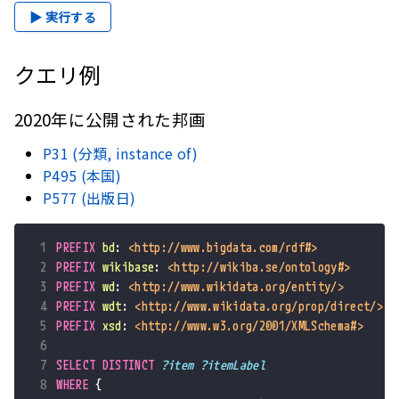
▶ 実行する
クエリ例
2020年に公開された邦画
P31 (分類, instance of)
P495 (本国)
P577 (出版日)
 1
PREFIX
bd
:
<http://www.bigdata.com/rdf#>
 2
PREFIX
wikibase
:
<http://wikiba.se/ontology#>
 3
PREFIX
wd
:
<http://www.wikidata.org/entity/>
 4
PREFIX
wdt
:
<http://www.wikidata.org/prop/direct/>
 5
PREFIX
xsd
:
<http://www.w3.org/2001/XMLSchema#>
 6
 7
SELECT
DISTINCT
?item
?itemLabel
 8
WHERE
{