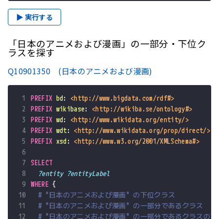
▶ 実行する
「日本のアニメおよび漫画」の一部分・下位ク
ラスを探す
Q10901350 (日本のアニメおよび漫画)
 1
PREFIX
bd
:
<http://www.bigdata.com/rdf#>
 2
PREFIX
wikibase
:
<http://wikiba.se/ontology#>
 3
PREFIX
wd
:
<http://www.wikidata.org/entity/>
 4
PREFIX
wdt
:
<http://www.wikidata.org/prop/direct/>
 5
PREFIX
xsd
:
<http://www.w3.org/2001/XMLSchema#>
 6
 7
SELECT
 8
?entity
?entityLabel
 9
WHERE
{
10
# "日本のアニメおよび漫画" の下位クラス
11
# "日本のアニメおよび漫画" の一部分であるクラス
12
# "日本のアニメおよび漫画" の一部分であるクラスの