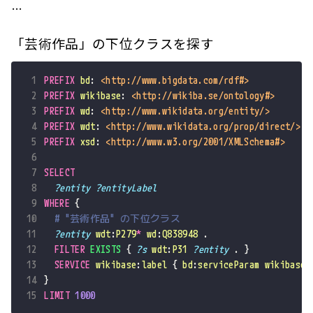
…
「芸術作品」の下位クラスを探す
 1
PREFIX
bd
:
<http://www.bigdata.com/rdf#>
 2
PREFIX
wikibase
:
<http://wikiba.se/ontology#>
 3
PREFIX
wd
:
<http://www.wikidata.org/entity/>
 4
PREFIX
wdt
:
<http://www.wikidata.org/prop/direct/>
 5
PREFIX
xsd
:
<http://www.w3.org/2001/XMLSchema#>
 6
 7
SELECT
 8
?entity
?entityLabel
 9
WHERE
{
10
# "芸術作品" の下位クラス
11
?entity
wdt
:
P279
*
wd
:
Q838948
.
12
FILTER
EXISTS
{
?s
wdt
:
P31
?entity
.
}
13
SERVICE
wikibase
:
label
{
bd
:
serviceParam
wikibase
:
14
}
15
LIMIT
1000