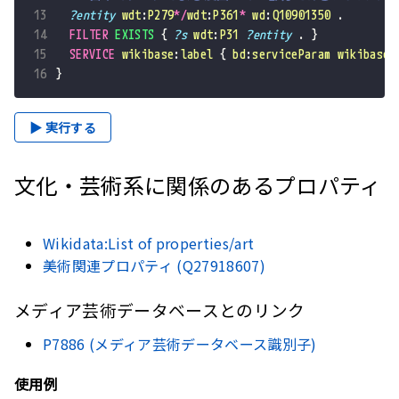
13
?entity
wdt
:
P279
*/
wdt
:
P361
*
wd
:
Q10901350
.
14
FILTER
EXISTS
{
?s
wdt
:
P31
?entity
.
}
15
SERVICE
wikibase
:
label
{
bd
:
serviceParam
wikibase
:
16
}
▶ 実行する
文化・芸術系に関係のあるプロパティ
Wikidata:List of properties/art
美術関連プロパティ (Q27918607)
メディア芸術データベースとのリンク
P7886 (メディア芸術データベース識別子)
使用例