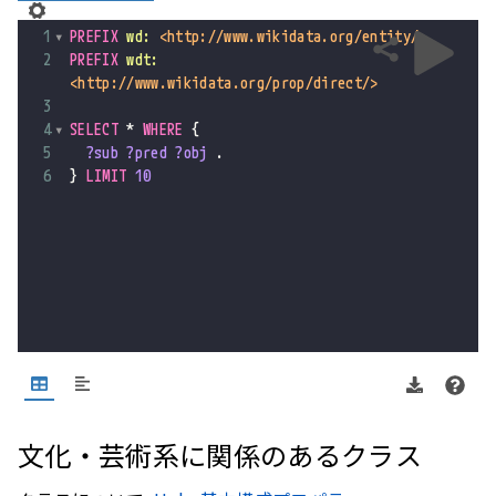
1
PREFIX
wd:
<http://www.wikidata.org/entity/>
2
PREFIX
wdt:
<http://www.wikidata.org/prop/direct/>
3
4
SELECT
*
WHERE
{
5
?sub
?pred
?obj
.
6
}
LIMIT
10
文化・芸術系に関係のあるクラス